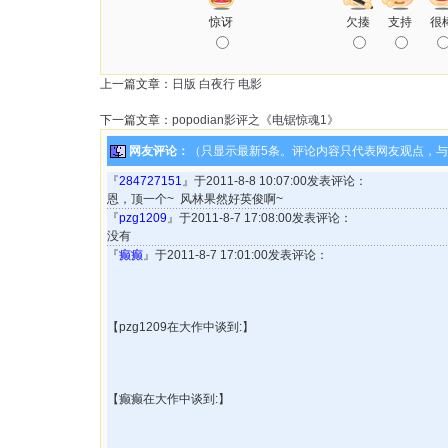
惊讶
欠揍
支持
很
上一篇文章：
日版 白夜行 电影
下一篇文章：
popodian影评之《电锯惊魂1》
网友评论：
（只显示最新5条。评论内容只代表网友观点，
『
284727151
』于2011-8-8 10:07:00发表评论：
恩，顶一个~ 风林果然好英俊啊~
『
pzg1209
』于2011-8-7 17:08:00发表评论：
没有
『
癫癫
』于2011-8-7 17:01:00发表评论：
【pzg1209在大作中谈到:】
【癫癫在大作中谈到:】