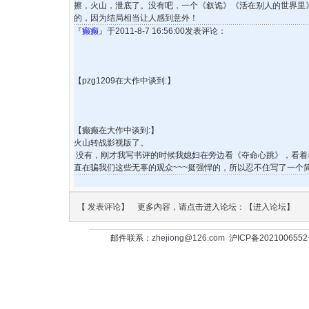
擦，火山，泄底了。没有吧，一个《叙诡》《活在别人的世界里
的，因为结局相当让人感到意外！
『
癫癫
』于2011-8-7 16:56:00发表评论：
【pzg1209在大作中谈到:】
【癫癫在大作中谈到:】
火山转战影视版了。
没有，刚才我写书评的时候我媳妇在旁边看《夺命心跳》，看着
直在骗我们这些无辜的观众~~~挺强悍的，所以忍不住写了一个
【
发表评论
】 更多内容，请点击进入论坛：【
进入论坛
】
邮件联系：
zhejiong@126.com
沪ICP备202100655