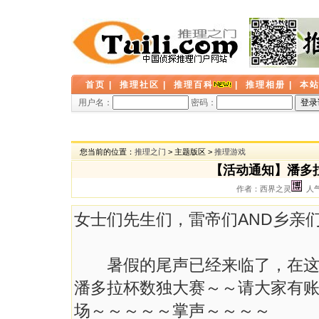
首页
|
推理社区
|
推理百科
|
推理相册
|
本
用户名：
密码：
您当前的位置：
推理之门
> 主题版区 >
推理游戏
【活动通知】潘多拉
作者：西界之灵
人气：
女士们先生们，雷帝们AND乡亲
暑假的尾声已经来临了，在这暑
潘多拉杯数独大赛～～请大家有
场～～～～～掌声～～～～