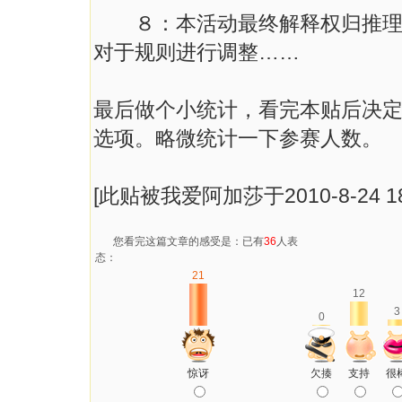
８：本活动最终解释权归推理游
对于规则进行调整……
最后做个小统计，看完本贴后决
选项。略微统计一下参赛人数。
[此贴被我爱阿加莎于2010-8-24 18
您看完这篇文章的感受是：已有
36
人表
态：
21
12
3
0
惊讶
欠揍
支持
很