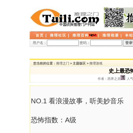
首页
|
推理社区
|
推理百科
|
推理相册
|
本
用户名：
密码：
您当前的位置：
推理之门
> 主题版区 >
推理游戏
史上最恐怖
作者：西界之灵
人气：
NO.1 看浪漫故事，听美妙音乐
恐怖指数：A级