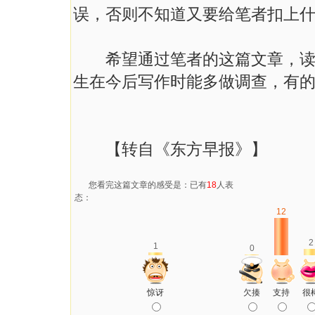
误，否则不知道又要给笔者扣上
希望通过笔者的这篇文章，读者
生在今后写作时能多做调查，有
【转自《东方早报》】
您看完这篇文章的感受是：已有
18
人表
态：
12
2
1
0
惊讶
欠揍
支持
很