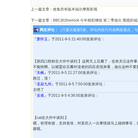
上一篇文章：
收集所有版本福尔摩斯影视
下一篇文章：
BBC的Sherlock 今年精彩继续 第二季放出 围
网友评论：
（只显示最新5条。评论内容只代表网友观点，
『
萧怀玉
』于2011-9-5 21:40:00发表评论：
【第四口棺材在大作中谈到:】这两天上豆瓣了，也有关注这件事。e
不愉快啊。以褚盟在豆瓣对读者的回应表现来看，做出这种不要
『
关枫
』于2011-9-5 21:27:00发表评论：
路过，顶！
『
圣寂九州
』于2011-9-5 7:50:00发表评论：
太绝了
『
吴谁
』于2011-9-5 4:36:00发表评论：
【cat在大作中谈到:】
嗯，有理有据，支持老埃，对某些人一出事情就马上颠倒事非，
鄙视。