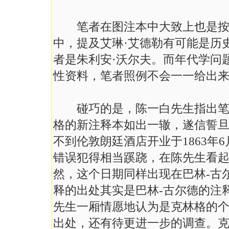
笔者在图注本中大致上也是按照
中，提及艾琳·艾德勒有可能是历
者是朱利安·沃尔夫。而年代学问
性资料，笔者照例不会一一给出
碰巧的是，陈一白先生指出笔者
格的新注释本如出一辙，遂信誓旦
不到伦敦朗廷酒店开业于1863年6
错误犯得相当蹊跷，在陈先生看起
然，这个日期同样出现在巴林-古
释的出处其实是巴林-古尔德的注
先生一厢情愿地认为是克林格的个
出处，还有待更进一步的调查。克