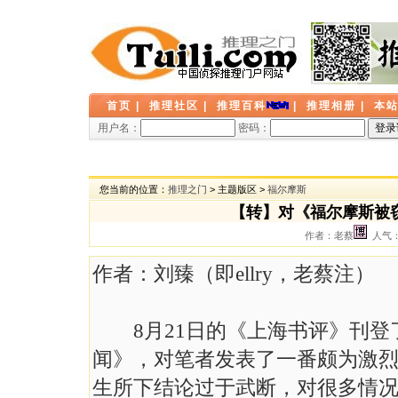
首页
|
推理社区
|
推理百科
|
推理相册
|
本
用户名：
密码：
您当前的位置：
推理之门
> 主题版区 >
福尔摩斯
【转】对《福尔摩斯被
作者：老蔡
人气： 
作者：刘臻（即ellry，老蔡注）
8月21日的《上海书评》刊登
闻》，对笔者发表了一番颇为激
生所下结论过于武断，对很多情