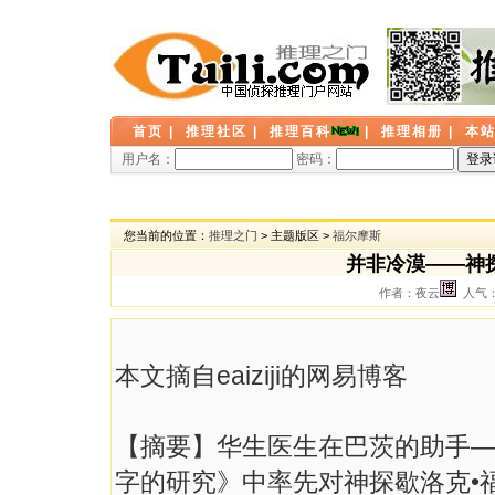
首页
|
推理社区
|
推理百科
|
推理相册
|
本
用户名：
密码：
您当前的位置：
推理之门
> 主题版区 >
福尔摩斯
并非冷漠——神
作者：夜云
人气： 
本文摘自eaiziji的网易博客
【摘要】华生医生在巴茨的助手
字的研究》中率先对神探歇洛克•