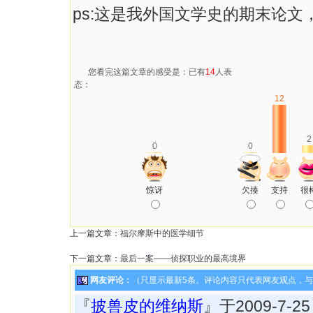
ps:这是我外国文学史的期末论文
您看完这篇文章的感受是：已有
14
人表
态：
12
2
0
0
惊讶
欠揍
支持
很
上一篇文章：
福尔摩斯中的医学细节
下一篇文章：
最后一案——侦探职业的最高境界
网友评论：
（只显示最新5条。评论内容只代表网友观点，
『
披兽皮的维纳斯
』于2009-7-25