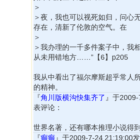
＞
＞夜，我也可以视死如归，问心
存在，清新了伦敦的空气。在
＞
＞我办理的一千多件案子中，我
从未用错地方……”【6】p205
我从中看出了福尔摩斯超乎常人
的精神。
『
角川版横沟快集齐了
』于2009-7
表评论：
世界名著，还有哪本推理小说得
『
癫癫
』于2009-7-24 21:19: