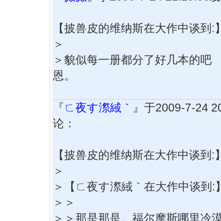
【披兽皮的维纳斯在大作中谈到:
＞
＞貌似每一册都分了好几本的吧
恩。
『
ㄈ夜す漈緎｀
』于2009-7-24 
论：
【披兽皮的维纳斯在大作中谈到:
＞
＞【ㄈ夜す漈緎｀在大作中谈到:
＞＞
＞＞那是那是。福尔摩斯哪里冷