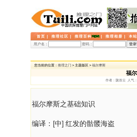
首页
|
推理社区
|
推理百科
|
推理相册
|
本
用户名：
密码：
您当前的位置：
推理之门
> 主题版区 >
福尔摩斯
福尔
作者：陇首云 人气： 4
福尔摩斯之基础知识
编译：[中] 红发的骷髅海盗