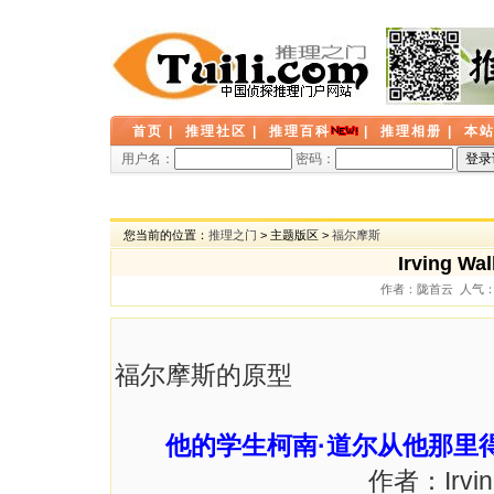
首页
|
推理社区
|
推理百科
|
推理相册
|
本
用户名：
密码：
您当前的位置：
推理之门
> 主题版区 >
福尔摩斯
Irving 
作者：陇首云 人气： 4
福尔摩斯的原型
他的学生柯南·道尔从他那里
作者：Irving Wal