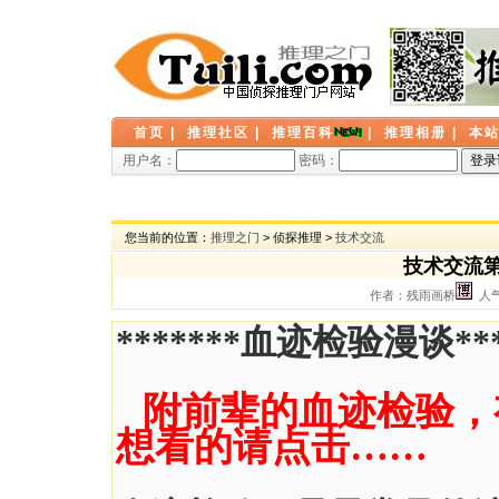
首页
|
推理社区
|
推理百科
|
推理相册
|
本
用户名：
密码：
您当前的位置：
推理之门
> 侦探推理 >
技术交流
技术交流
作者：残雨画桥
人气：
*******血迹检验漫谈***
附前辈的血迹检验，
想看的请点击……