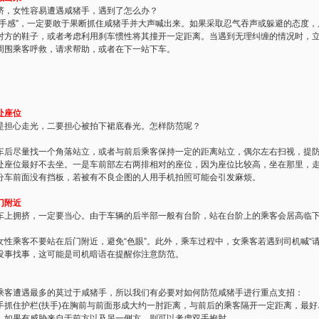
，女性容易遭遇咸猪手，遇到了怎么办？
感”，一定要敢于果断抓住咸猪手并大声喊出来。如果采取忍气吞声或躲避的态度，
的鞋子，或者考虑利用刹车惯性将其撞开一定距离。当遇到无理纠缠的情况时，立
周围乘客呼救，请求帮助，或者在下一站下车。
处座位
担心走光，二要担心被拍下裙底春光。怎样防范呢？
后尽量找一个角落站立，或者与前后乘客保持一定的距离站立，偶尔左右扫视，提
位最好不去坐。一是车前部左右两排相对的座位，因为座位比较高，坐在那里，走
分车前面没有挡板，若被有不良企图的人用手机拍照可能会引发麻烦。
门附近
拥挤，一定要当心。由于车辆的后半部一般有台阶，站在台阶上的乘客会居高临下
乘客不要站在后门附近，避免“色眼”。此外，乘车过程中，女乘客若遇到司机喊“请往
没事找事，这可能是司机暗语在提醒你注意防范。
客遭遇最多的莫过于咸猪手，所以我们有必要对如何防范咸猪手进行重点支招：
住护栏(扶手)在胸前与前面形成大约一肘距离，与前后的乘客隔开一定距离，最好
。如果有威胁来自于前方以及另一侧方，则可以考虑双手抱肘。