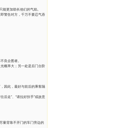
只能更加助长他们的气焰。
即警告对方，千万不要忍气吞
防不良企图者。
光概率大；另一处是后门台阶
，因此，最好与前后的乘客隔
后走”、“请拉好扶手”或故意
尽量背靠不开门的车门旁边的