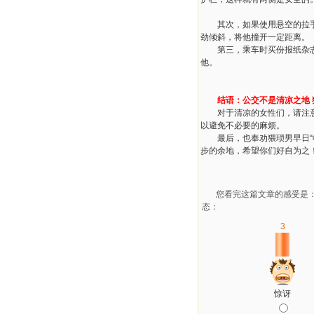
其次，如果使用悬空的拉手，
劲倾斜，将他撞开一定距离。
第三，乘车时买份报纸杂志翻
他。
结语：公交不是清凉之地 
对于清凉的女性们，请注意，
以避免不必要的麻烦。
最后，也奉劝猥琐男早日“收
步的余地，希望你们好自为之
您看完这篇文章的感受是
态：
3
惊讶