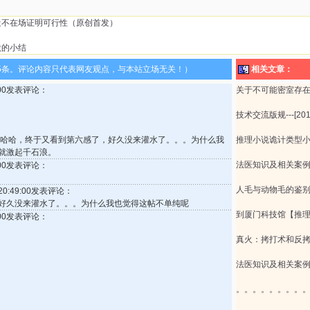
制造不在场证明可行性（原创首发）
状的小结
5条。评论内容只代表网友观点，与本站立场无关！）
相关文章：
4:00发表评论：
关于不可能密室存
技术交流版规---[2011
】哈哈，终于又看到第六感了，好久没来灌水了。。。为什么我
推理小说诡计类型
就激起千石浪。
法医知识及相关案
2:00发表评论：
人毛与动物毛的鉴
 20:49:00发表评论：
好久没来灌水了。。。为什么我也觉得这帖不单纯呢
到厦门科技馆【推
4:00发表评论：
真火：拷打术和反
法医知识及相关案
。。。。。。。。