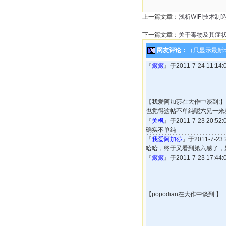
上一篇文章：
浅析WIFI技术
下一篇文章：
关于毒物及其症
网友评论：
（只显示最新
『
癫癫
』于2011-7-24 11:1
【我爱阿加莎在大作中谈到:
也觉得这帖不单纯呢六兄一来
『
关枫
』于2011-7-23 20:5
确实不单纯
『
我爱阿加莎
』于2011-7-23
哈哈，终于又看到第六感了，
『
癫癫
』于2011-7-23 17:4
【popodian在大作中谈到:】