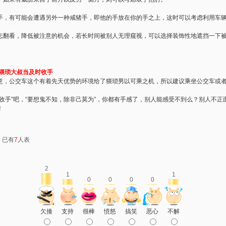
有可能会遭遇另外一种咸猪手，即他的手放在你的手之上，这时可以考虑利用车辆
看，降低被注意的机会，若长时间被别人无理窥视，可以选择装饰性地遮挡一下被
猥琐大叔当及时收手
公交车这个有着先天优势的环境给了猥琐男以可乘之机，所以建议乘坐公交车或者
手”吧，“要想鬼不知，除非己莫为”，你都有手感了，别人能感受不到么？别人不正
！
：已有
7
人表
2
1
1
0
0
0
0
欠揍
支持
很棒
愤怒
搞笑
恶心
不解