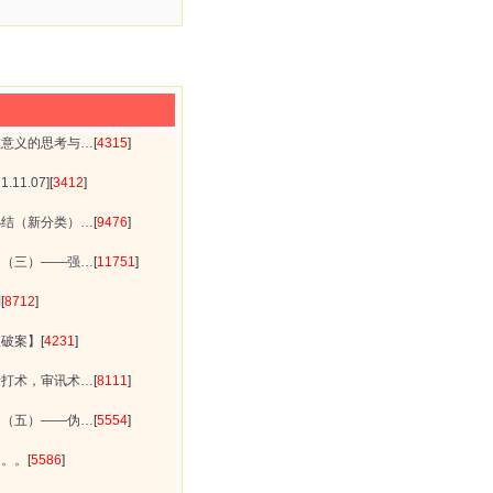
在意义的思考与…
[
4315
]
.11.07]
[
3412
]
小结（新分类）…
[
9476
]
例（三）——强…
[
11751
]
别
[
8712
]
理破案】
[
4231
]
拷打术，审讯术…
[
8111
]
例（五）——伪…
[
5554
]
。。。
[
5586
]