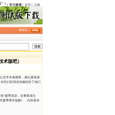
”
（中国）正式成立，程小青、严独鹤等在上海东亚酒楼聚餐
104
周年；
高桥克彦
（日
|
官方微博
|
首页
|
注册
RSS：
技术版吧）
于公交车本身拥挤，难以避免身
，女性们的清凉也确实给了他们
有“夏季清凉，女乘客请注
女性夏季乘车提醒》，内容基本