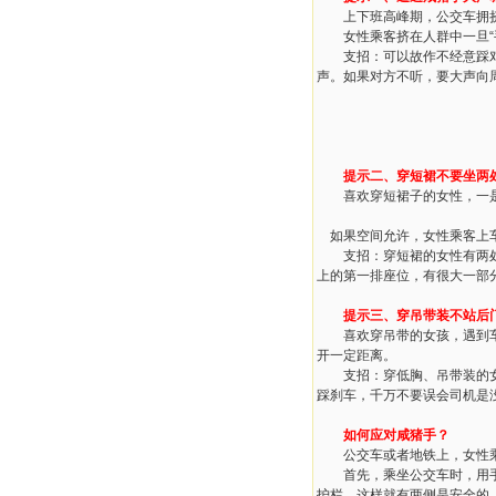
上下班高峰期，公交车拥挤
女性乘客挤在人群中一旦“手
支招：可以故作不经意踩对方
声。如果对方不听，要大声向
提示二、穿短裙不要坐两
喜欢穿短裙子的女性，一是
如果空间允许，女性乘客上车
支招：穿短裙的女性有两处座
上的第一排座位，有很大一部
提示三、穿吊带装不站后
喜欢穿吊带的女孩，遇到车上
开一定距离。
支招：穿低胸、吊带装的女性
踩刹车，千万不要误会司机是
如何应对咸猪手？
公交车或者地铁上，女性乘
首先，乘坐公交车时，用手抓
护栏，这样就有两侧是安全的