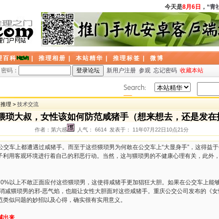
今天是
8月6日
，
“青社
理百科
|
推理相册
|
本站精华
|
推理标签
|
微博
密码：
新用户注册
参观
忘记密码
收藏本站
探推理 >
技术交流
猥琐大叔，女性该如何防范咸猪手（想来想去，还是发在
作者：第六感
人气： 6614 发表于： 11年07月22日10点21分
公交车上都遭遇过咸猪手。而至于这些猥琐男为何敢在公交车上“大显身手”，这得益
子利用客观环境进行着自己的邪恶行动。当然，这与猥琐男的不健康心理有关，此外
%以上不敢正面应付这些猥琐男，这使得咸猪手更加猖狂大胆。如果在公交车上能够
会消减猥琐男的邪-恶气焰，也能让女性大胆面对这些咸猪手。重庆公交公司发布的《
范类似问题的妙招以及心得，确实很有实用意义。
喊出来