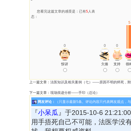
您看完这篇文章的感受是：已有
5
人表
态：
5
0
0
0
惊讶
欠揍
支持
很
上一篇文章：
法医知识及相关案例（七）——原因不明的猝死，附
下一篇文章：
现场痕迹分析——手印（总论）
网友评论：
（只显示最新5条。评论内容只代表网友观点，
『
小呆瓜
』于2015-10-6 21:21
用手捂死自己不可能，法医学没