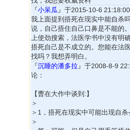
找，我想要权威资料
『
小呆瓜
』于2015-10-6 21:18
我上面提到捂死在现实中能自杀
说，自己捂住自己口鼻是不能的
上使劲搜索，法医学书中没有明
捂死自己是不成立的。您能在法
找吗？我想弄明白。
『
沉睡的潘多拉
』于2008-8-9 2
论：
【曹在大作中谈到:】
＞
＞1，捂死在现实中可能出现自杀
＞