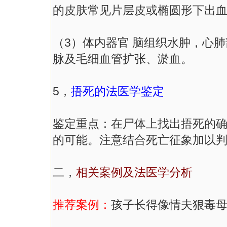
的皮肤常见片层皮或椭圆形下出
（3）体内器官 脑组织水肿，心
脉及毛细血管扩张、淤血。
5，
捂死的法医学鉴定
鉴定重点：在尸体上找出捂死的
的可能。注意结合死亡征象加以
二，
相关案例及法医学分析
推荐案例：
孩子长得像情夫狠毒