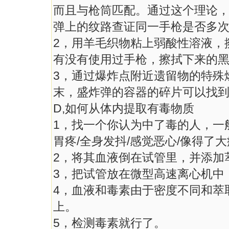
而且与枪筒匹配。通过这个理论，
弹上的纹路查证同一手枪是否多
2，用羊毛织物粘上弱酸性溶液，
有没有使用过手枪，擦拭下来的
3，通过爆炸点附近遗留物的特殊
末，盛炸弹的容器的碎片可以找
D,如何从体内提取有毒物质
1，找一个你认为中了毒的人，一
胃疼/全身发抖/感觉恶心/像得了大病
2，将其血液倒在试管里，并添加
3，把试管放在微型高速离心机中，它
4，血液和毒素由于密度不同和萃
上。
5，检测毒素就行了。