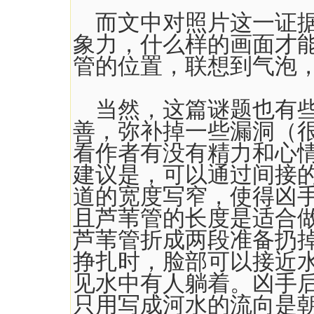
而文中对照片这一证据
象力，什么样的画面才
管的位置，联想到气泡
当然，这篇谜题也有些
善，弥补掉一些漏洞（
看作者有没有精力和心
建议是，可以通过间接
道的宽度写窄，使得凶
且芦苇管的长度是适合
芦苇管折成两段准备扔
挣扎时，脸部可以接近
见水中有人躺着。凶手
只用写成河水的流向是