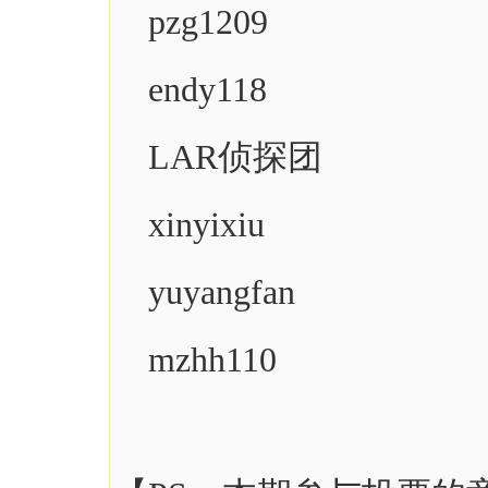
pzg1209
endy118
LAR侦探团
xinyixiu
yuyangfan
mzhh110