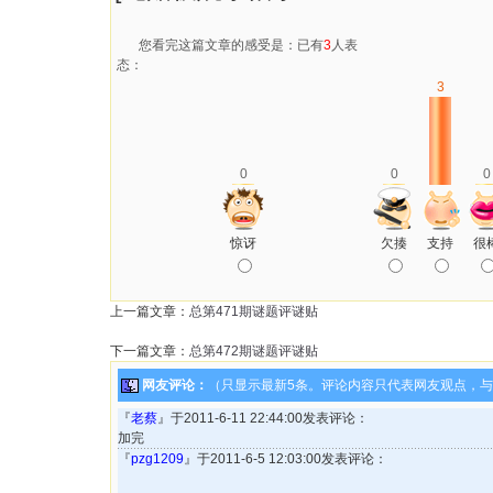
您看完这篇文章的感受是：已有
3
人表
态：
3
0
0
0
惊讶
欠揍
支持
很
上一篇文章：
总第471期谜题评谜贴
下一篇文章：
总第472期谜题评谜贴
网友评论：
（只显示最新5条。评论内容只代表网友观点，
『
老蔡
』于2011-6-11 22:44:00发表评论：
加完
『
pzg1209
』于2011-6-5 12:03:00发表评论：