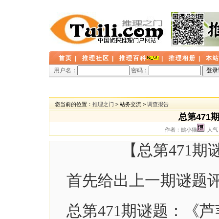
首页
|
推理社区
|
推理百科
|
推理相册
|
本
用户名：
密码：
您当前的位置：
推理之门
> 站务交流 >
调查报告
总第471
作者：姚小猫
人气：
【总第471期
首先给出上一期谜题评谜
总第471期谜题：《芦