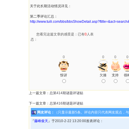
关于此长期活动情况详见：
第二季评论汇总：
http://www.tuili.com/bbs/bbsShowDetail.asp?ftitle=&act=sear
您看完这篇文章的感受是：已有
0
人表
态：
0
0
0
0
惊讶
欠揍
支持
很
上一篇文章：
总第414期谜题评谜贴
下一篇文章：
总第416期谜题评谜贴
网友评论：
（只显示最新5条。评论内容只代表网友观点，
『
藤峰俊天
』于2010-2-22 13:20:00发表评论：