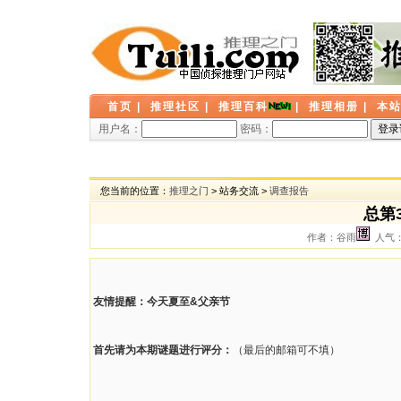
首页
|
推理社区
|
推理百科
|
推理相册
|
本
用户名：
密码：
您当前的位置：
推理之门
> 站务交流 >
调查报告
总第
作者：谷雨
人气： 
友情提醒：今天夏至&父亲节
首先请为本期谜题进行评分：
（最后的邮箱可不填）