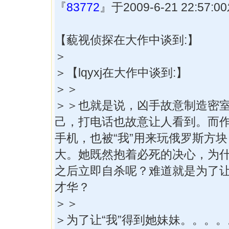
『
83772
』于2009-6-21 22:57
【藐视侦探在大作中谈到:】
＞
＞【lqyxj在大作中谈到:】
＞＞
＞＞也就是说，凶手故意制造密
己，打电话也故意让人看到。而
手机，也被“我”用来玩俄罗斯方
大。她既然抱着必死的决心，为
之后立即自杀呢？难道就是为了让
才华？
＞＞
＞为了让“我”得到她妹妹。。。