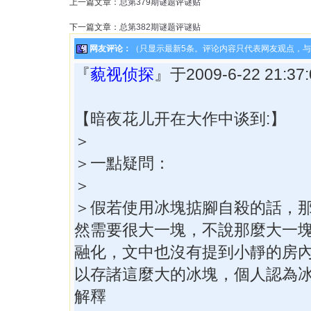
上一篇文章：
总第379期谜题评谜贴
下一篇文章：
总第382期谜题评谜贴
网友评论：
（只显示最新5条。评论内容只代表网友观点，
『
藐视侦探
』于2009-6-22 21:
【暗夜花儿开在大作中谈到:】
＞
＞一點疑問：
＞
＞假若使用冰塊掂腳自殺的話，
然需要很大一塊，不說那麼大一
融化，文中也沒有提到小靜的房
以存諸這麼大的冰塊，個人認為
解釋