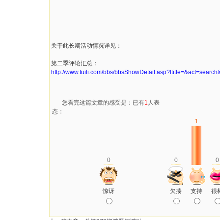
关于此长期活动情况详见：
第二季评论汇总：
http://www.tuili.com/bbs/bbsShowDetail.asp?ftitle=&act=sear
您看完这篇文章的感受是：已有
1
人表
态：
1
0
0
0
惊讶
欠揍
支持
很