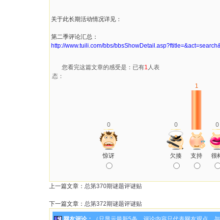
关于此长期活动情况详见：
第二季评论汇总：
http://www.tuili.com/bbs/bbsShowDetail.asp?ftitle=&act=sear
您看完这篇文章的感受是：已有
1
人表
态：
1
0
0
0
惊讶
欠揍
支持
很
上一篇文章：
总第370期谜题评谜贴
下一篇文章：
总第372期谜题评谜贴
网友评论：
（只显示最新5条。评论内容只代表网友观点，