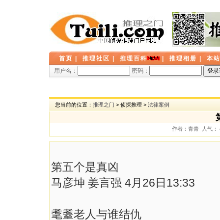
首页
|
推理社区
|
推理百科
|
推理相册
|
本
用户名：
密码：
您当前的位置：
推理之门
> 侦探推理 >
法律案例
作者：青青 人气： 40
第五个是真凶
马彦坤 姜言强 4月26日13:33
耄耋老人与谁结仇