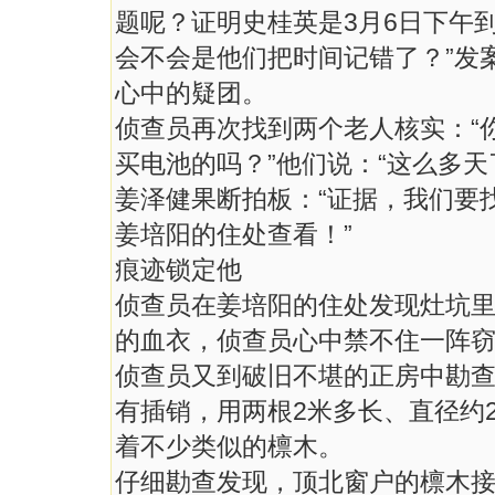
题呢？证明史桂英是3月6日下午
会不会是他们把时间记错了？”发
心中的疑团。
侦查员再次找到两个老人核实：“
买电池的吗？”他们说：“这么多天
姜泽健果断拍板：“证据，我们要
姜培阳的住处查看！”
痕迹锁定他
侦查员在姜培阳的住处发现灶坑
的血衣，侦查员心中禁不住一阵
侦查员又到破旧不堪的正房中勘
有插销，用两根2米多长、直径约
着不少类似的檩木。
仔细勘查发现，顶北窗户的檩木