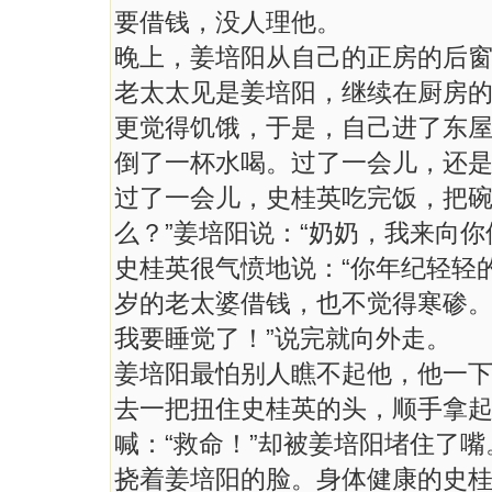
要借钱，没人理他。
晚上，姜培阳从自己的正房的后
老太太见是姜培阳，继续在厨房
更觉得饥饿，于是，自己进了东
倒了一杯水喝。过了一会儿，还
过了一会儿，史桂英吃完饭，把碗
么？”姜培阳说：“奶奶，我来向
史桂英很气愤地说：“你年纪轻轻
岁的老太婆借钱，也不觉得寒碜。
我要睡觉了！”说完就向外走。
姜培阳最怕别人瞧不起他，他一
去一把扭住史桂英的头，顺手拿
喊：“救命！”却被姜培阳堵住了
挠着姜培阳的脸。身体健康的史