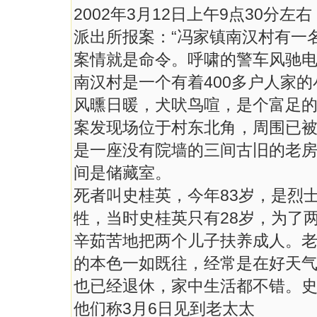
2002年3月12日上午9点30
派出所报案：“冯家镇南汉村有一名
案情就是命令。呼啸的警车风驰电
南汉村是一个有着400多户人家
风曛日暖，犬吠鸟喧，是个富足
案发现场位于村东北角，周围已
是一座没有院墙的三间古旧的老
间是储藏室。
死者叫史桂英，今年83岁，是烈士
牲，当时史桂英只有28岁，为了
辛茹苦地把两个儿子扶养成人。老
的本色一如既往，经常是在好天
也已经退休，家中生活都不错。
他们称3月6日见到老太太