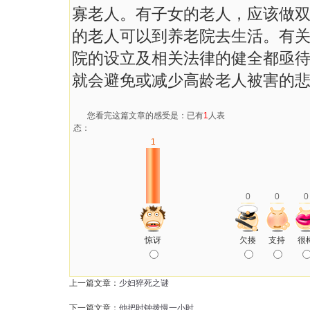
寡老人。有子女的老人，应该做
的老人可以到养老院去生活。有
院的设立及相关法律的健全都亟
就会避免或减少高龄老人被害的
您看完这篇文章的感受是：已有
1
人表
态：
1
0
0
0
惊讶
欠揍
支持
很
上一篇文章：
少妇猝死之谜
下一篇文章：
他把时钟拨慢一小时