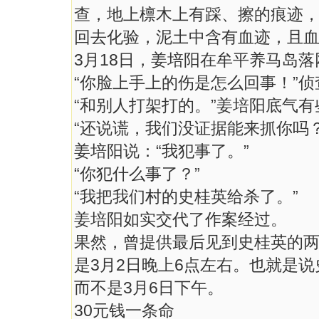
查，地上檩木上有踩、擦的痕迹
回去化验，泥土中含有血迹，且血
3月18日，姜培阳在牟平养马岛落
“你脸上手上的伤是怎么回事！”
“和别人打架打的。”姜培阳底气
“还说谎，我们没证据能来抓你吗
姜培阳说：“我犯事了。”
“你犯什么事了？”
“我把我们村的史桂英给杀了。”
姜培阳如实交代了作案经过。
果然，曾提供最后见到史桂英的
是3月2日晚上6点左右。也就是
而不是3月6日下午。
30元钱一条命