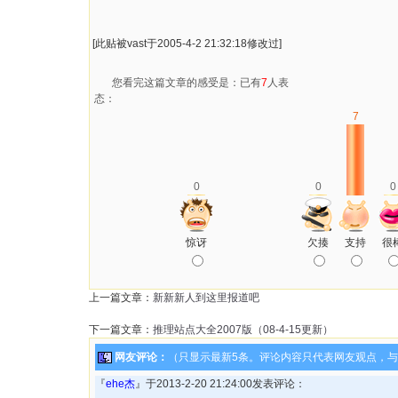
[此贴被vast于2005-4-2 21:32:18修改过]
您看完这篇文章的感受是：已有
7
人表
态：
7
0
0
0
惊讶
欠揍
支持
很
上一篇文章：
新新新人到这里报道吧
下一篇文章：
推理站点大全2007版（08-4-15更新）
网友评论：
（只显示最新5条。评论内容只代表网友观点，
『
ehe杰
』于2013-2-20 21:24:00发表评论：