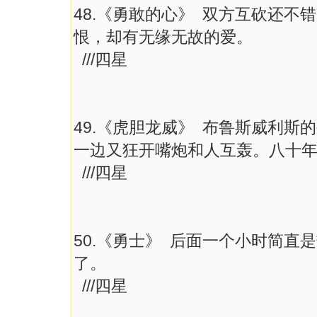
48.《勇敢的心》 双方互砍还
恨，却有无缘无故的爱。
///四星
49.《虎胆龙威》 布鲁斯威利
一边又狂开嘴炮和人互轰。八十
///四星
50.《勇士》 后面一个小时简直
了。
///四星