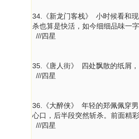
34.《新龙门客栈》 小时候看
杀也算是快活，如今细细品味一
///四星
35.《唐人街》 四处飘散的纸
///四星
36.《大醉侠》 年轻的郑佩佩
心口，后半段突然斩杀。前面精
///四星