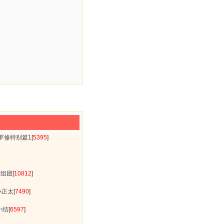
罗修特别篇1
[
5395
]
求组团
[
10812
]
小正太
[
7490
]
小结
[
6597
]