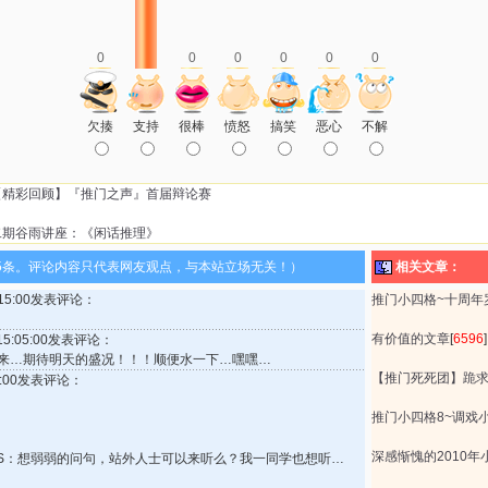
0
0
0
0
0
0
欠揍
支持
很棒
愤怒
搞笑
恶心
不解
【精彩回顾】『推门之声』首届辩论赛
二期谷雨讲座：《闲话推理》
5条。评论内容只代表网友观点，与本站立场无关！）
相关文章：
9:15:00发表评论：
推门小四格~十周年
有价值的文章
[
6596
]
 15:05:00发表评论：
来…期待明天的盛况！！！顺便水一下…嘿嘿…
【推门死死团】跪
02:00发表评论：
推门小四格8~调戏
深感惭愧的2010年
PS：想弱弱的问句，站外人士可以来听么？我一同学也想听…