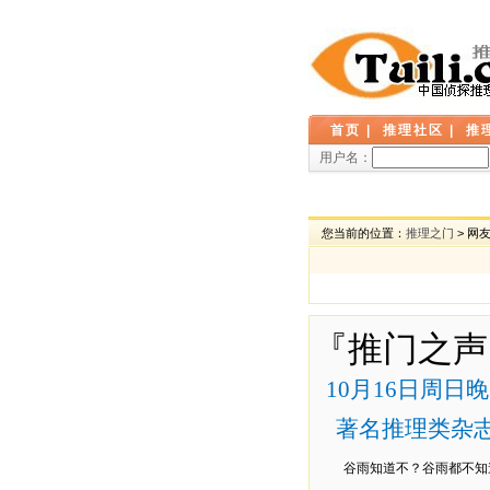
首页
|
推理社区
|
推
用户名：
您当前的位置：
推理之门
> 网
『推门之声
10
月
16
日周日晚
著名推理类杂志
谷雨知道不？谷雨都不知