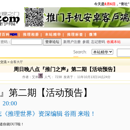
今天是
8月6日
，
“青社”
理百科
|
推理相册
|
本站精华
|
推理标签
|
微博
密码：
新用户注册
参观
忘记密码
收藏本站
友交流 >
会客大厅
周日晚八点『推门之声』第二期【活动预告】
作者：艾米
人气： 7238 发表于： 11年10月13日14点24分
』第二期
【活动预告】
20:00
《推理世界》资深编辑 谷雨 来啦！
道你就
OUT
啦！