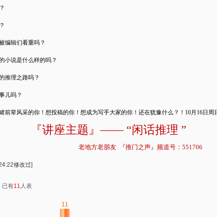
？
？
被编辑们看重吗？
的小说是什么样的吗？
的推理之路吗？
事儿吗？
睹前辈风采的你！想投稿的你！想成为写手大家的你！还在犹豫什么？！
10
月
16
日周
『讲座主题』
—— “
闲话推理
”
老地方老朋友
『
推门之声
』
频道号：551706
24:22修改过]
：已有
11
人表
11