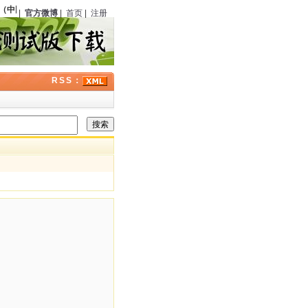
（中国）正式成立，程小青、严独鹤等在上海东亚酒楼聚餐
104
周年；
高桥克彦
（日本
|
官方微博
|
首页
|
注册
RSS：