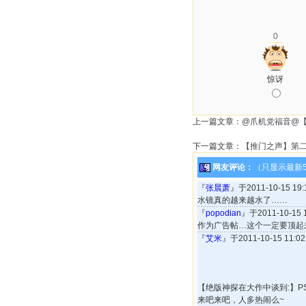
0
惊讶
上一篇文章：
@爪机党福音@
下一篇文章：
【推门之声】第
网友评论：
（只显示最新
『
张晨萧
』于2011-10-15 1
水镜真的越来越水了……
『
popodian
』于2011-10-15
作为广告帖…这个一定要顶起
『
艾米
』于2011-10-15 11:
【绝版神探在大作中谈到:】
来吧来吧，人多热闹么~