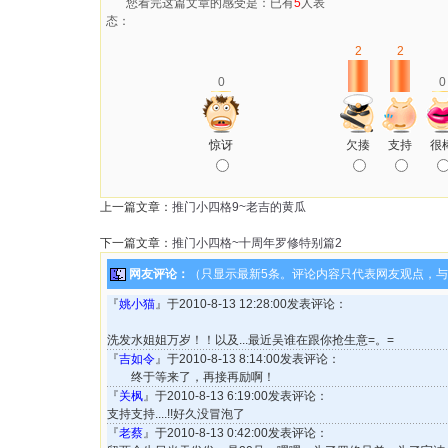
您看完这篇文章的感受是：已有
5
人表
态：
2
2
0
0
惊讶
欠揍
支持
很
上一篇文章：
推门小四格9~老吉的黄瓜
下一篇文章：
推门小四格~十周年罗修特别篇2
网友评论：
（只显示最新5条。评论内容只代表网友观点，
『
姚小猫
』于2010-8-13 12:28:00发表评论：
洗发水姐姐万岁！！以及...最近吴谁在跟你抢生意=。=
『
吉如令
』于2010-8-13 8:14:00发表评论：
终于等来了，再接再励啊！
『
关枫
』于2010-8-13 6:19:00发表评论：
支持支持....!!好久没冒泡了
『
老蔡
』于2010-8-13 0:42:00发表评论：