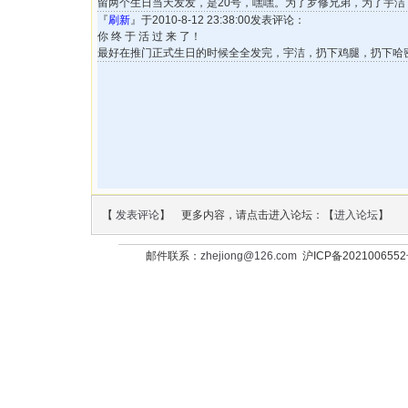
留两个生日当天发发，是20号，嘿嘿。为了罗修兄弟，为了宇洁
『
刷新
』于2010-8-12 23:38:00发表评论：
你 终 于 活 过 来 了！
最好在推门正式生日的时候全全发完，宇洁，扔下鸡腿，扔下哈密瓜
【
发表评论
】 更多内容，请点击进入论坛：【
进入论坛
】
邮件联系：
zhejiong@126.com
沪ICP备202100655