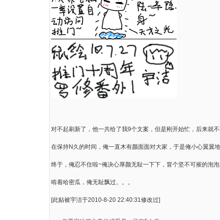
对不起刷新了，他一共给了我9个文案，但是刚开始忙，后来就不
在保持N久的时间，俺一直木有颜面面对大家，于是俺小心翼翼
终于，俺忍不住啦~俺决心厚颜无耻一下下，冒个坚不可摧的泡
啃着哈密瓜，俺无耻飘过。。。
[此贴被宇洁于2010-8-20 22:40:31修改过]