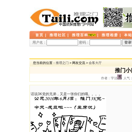
首页
|
推理社区
|
推理百科
|
推理相册
|
本
用户名：
密码：
您当前的位置：
推理之门
> 网友交流 >
会客大厅
推门小
作者：宇洁
人气： 
话说3K党的兄弟，又是一张你们的哦。。。。