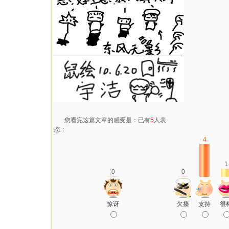
您看完这篇文章的感受是：已有
5
人表
态：
4
1
0
0
惊讶
欠揍
支持
很