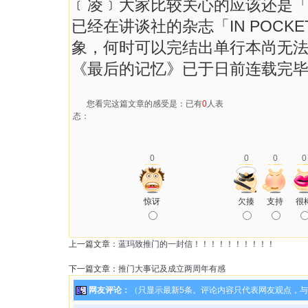
﹝凌﹞大家比较关心的应该还是
已经在讲谈社的杂志「IN POCK
象，何时可以完结出单行本尚无
《最后的记忆》已于日前连载完
您看完这篇文章的感受是：已有
0
人表
态：
0
0
0
0
惊讶
欠揍
支持
很
上一篇文章：
蓝玛致推门的一封信！！！！！！！！！！
下一篇文章：
推门大事记及成立两周年有感
网友评论：
（只显示最新5条。评论内容只代表网友观点，