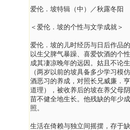
爱伦．坡特辑（中）／秋露冬阳
＜爱伦．坡的个性与文学成就＞
爱伦．坡的儿时经历与日后作品
以生父脾气暴躁、喜爱饮酒的个
成其凄凉晚年的远因。姑且不论
（两岁以前的坡具备多少学习模
酒恶习的养成，对照长兄威廉．
道理），被收养后的坡在养父母
苗不健全地生长。他残缺的年少
照。
生活在倚赖与独立间摇摆，存于