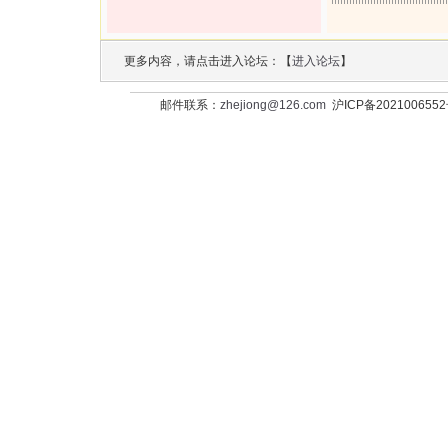
更多内容，请点击进入论坛：【
进入论坛
】
邮件联系：
zhejiong@126.com
沪ICP备202100655