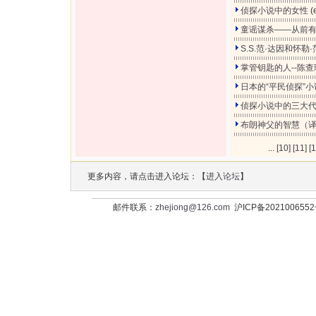
侦探小说中的女性
(
童谣谋杀——从前
S.S.范·达因和怀勒
掌管钥匙的人--陈查
日本的“平民侦探”小
侦探小说中的三大代
布朗神父的智慧（
...
[10]
[11]
[1
更多内容，请点击进入论坛：【
进入论坛
】
邮件联系：
zhejiong@126.com
沪ICP备202100655