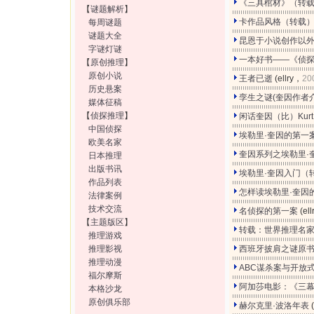
《三具棺材》（转
【
谜题解析
】
卡作品风格（转载
每周谜题
谜题大全
昆恩于小说创作以外
字谜灯谜
一本好书——《侦
【
原创推理
】
原创小说
王者已逝
(ellry，
20
历史悬案
孪生之谜(奎因作者
媒体征稿
【
侦探推理
】
闲话奎因（比）Kurt 
中国侦探
埃勒里·奎因的第一案
欧美名家
奎因系列之埃勒里·
日本推理
出版书讯
埃勒里·奎因入门（
作品列表
怎样读埃勒里·奎因
法律案例
技术交流
名侦探的第一案
(el
【
主题版区
】
转载：世界推理名
推理游戏
推理影视
西班牙披肩之谜原
推理动漫
ABC谋杀案与开放
福尔摩斯
阿加莎电影：《三
本格沙龙
原创俱乐部
赫尔克里·波洛年表
(