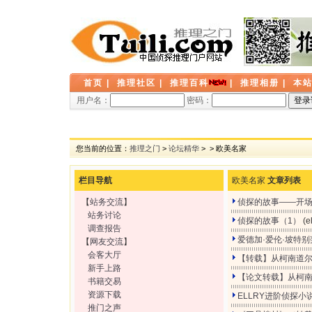
首页
|
推理社区
|
推理百科
|
推理相册
|
本
用户名：
密码：
您当前的位置：
推理之门
>
论坛精华
>
> 欧美名家
栏目导航
欧美名家
文章列表
【
站务交流
】
侦探的故事——开
站务讨论
侦探的故事（1）
(e
调查报告
爱德加·爱伦·坡特别奖（
【
网友交流
】
会客大厅
【转载】从柯南道尔
新手上路
【论文转载】从柯
书籍交易
资源下载
ELLRY进阶侦探
推门之声