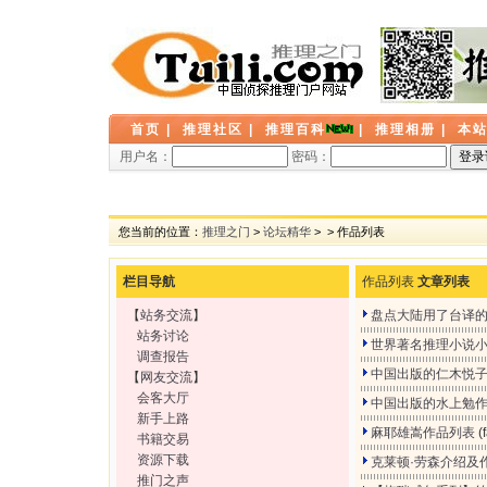
首页
|
推理社区
|
推理百科
|
推理相册
|
本
用户名：
密码：
您当前的位置：
推理之门
>
论坛精华
>
> 作品列表
栏目导航
作品列表
文章列表
【
站务交流
】
盘点大陆用了台译的
站务讨论
世界著名推理小说
调查报告
中国出版的仁木悦
【
网友交流
】
会客大厅
中国出版的水上勉
新手上路
麻耶雄嵩作品列表
(
书籍交易
资源下载
克莱顿·劳森介绍及
推门之声