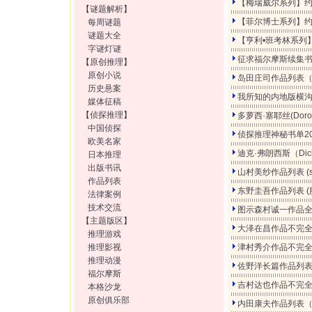
【梅瑞威尔系列】约
【
谜题解析
】
【菲尔博士系列】约
每周谜题
谜题大全
【亨利•班考林系列
字谜灯谜
征求福尔摩斯续集
【
原创推理
】
原创小说
岛田庄司作品列表
历史悬案
我所知的内地版横
媒体征稿
【
侦探推理
】
多萝西·塞耶丝(Dorot
中国侦探
侦探推理神秘书单200
欧美名家
迪克·弗朗西斯（Dick
日本推理
出版书讯
山村美纱作品列表
(
作品列表
东野圭吾作品列表
法律案例
技术交流
图示森村诚一作品
【
主题版区
】
大泽在昌作品不完全
推理游戏
推理影视
津村秀介作品不完全
推理动漫
佐野洋长篇作品列
福尔摩斯
吉村达也作品不完
本格沙龙
原创俱乐部
内田康夫作品列表（