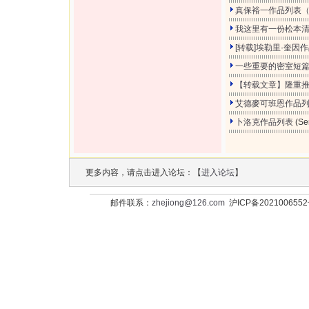
真保裕一作品列表（
我这里有一份松本
[转载]埃勒里·奎
一些重要的密室短
【转载文章】隆重
艾德麥可班恩作品
卜洛克作品列表
(Se
更多内容，请点击进入论坛：【
进入论坛
】
邮件联系：
zhejiong@126.com
沪ICP备202100655